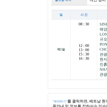
일
시 간
08 : 30
SI
해양
LO
규모
PO
12 : 00
CH
제1일
13 : 00
15 : 30
관
16 : 30
현지
진흙
NH
관광
를 클릭하면, 베트남 
"예약하기"
품안내 및 정보를 접하실수 있