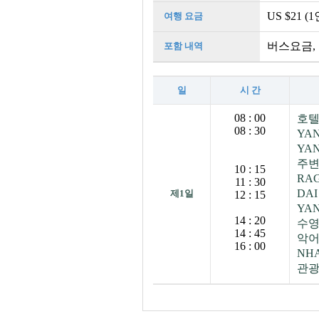
US $21 (1
여행 요금
버스요금,
포함 내역
일
시 간
08 : 00
호텔
08 : 30
YA
YA
주변
10 : 15
RA
11 : 30
DA
제1일
12 : 15
YA
14 : 20
수영
14 : 45
악어
16 : 00
NH
관