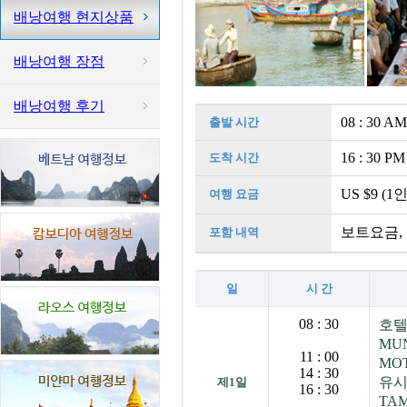
배낭여행 현지상품
배낭여행 장점
배낭여행 후기
08 : 30 AM
출발 시간
16 : 30 PM
도착 시간
US $9 (1인
여행 요금
보트요금,
포함 내역
일
시 간
08 : 30
호텔
MU
11 : 00
MO
14 : 30
유
제1일
16 : 30
TA