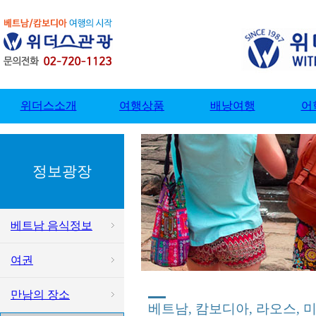
정보광장
베트남 음식정보
여권
만남의 장소
베트남, 캄보디아, 라오스, 