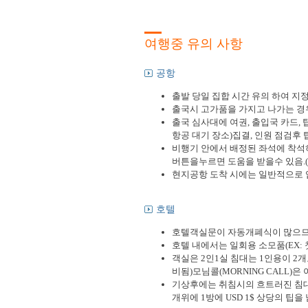
여행중 유의 사항
공항
출발 당일 집합 시간 유의 하여 지
출국시 고가품을 가지고 나가는 경우
출국 심사대에 여권, 출입국 카드,
항공 대기 장소)집결, 인원 점검후 
비행기 안에서 배정된 좌석에 착석
버튼을누르면 도움을 받을수 있음.(
현지공항 도착 시에는 일반적으로 입국
호텔
호텔객실문이 자동개폐식이 많으므로 
호텔 내에서는 일회용 소모품(EX: 칫
객실은 2인1실 침대는 1인용이 2
비됨)모님콜(MORNING CALL)
기상후에는 취침시의 흐트러진 침대
개위에 1방에 USD 1$ 상당의 팁을