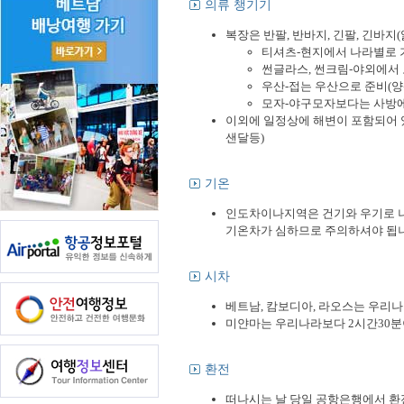
의류 챙기기
복장은 반팔, 반바지, 긴팔, 긴바지(
티셔츠-현지에서 나라별로 
썬글라스, 썬크림-야외에서 
우산-접는 우산으로 준비(양
모자-야구모자보다는 사방에
이외에 일정상에 해변이 포함되어 있
샌달등)
기온
인도차이나지역은 건기와 우기로 나누
기온차가 심하므로 주의하셔야 됩니
시차
베트남, 캄보디아, 라오스는 우리나라 
미얀마는 우리나라보다 2시간30분이 
환전
떠나시는 날 당일 공항은행에서 환전